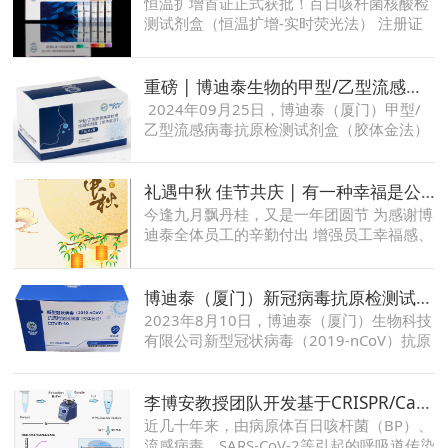
恒温扩增首证正式获批！百日咳杆菌核酸检
测试剂盒（恒温扩增-实时荧光法） 注册证
号：国械注准20243402098
重磅 | 博迪泰生物的甲型/乙型流感病毒抗原检测试剂盒（胶体金法）正式获得国家第三类医疗器械注册证！
2024年09月25日，博迪泰（厦门）甲型/
乙型流感病毒抗原检测试剂盒（胶体金法）
获得国家药监局注册批准，注册证号：国械
注准20243401885。
礼遇中秋 佳节共庆 | 有一种幸福是公司中秋博饼
今逢九月飘丹桂，又是一年团圆节 为感谢博
迪泰全体员工的辛勤付出 增强员工幸福感、
凝聚力，切实激发员工工作积极性 博迪泰精
心甄选 为全体员工组织了中秋博饼 并送上
浓浓的关爱和满满的祝福 祝愿大家度过温暖
博迪泰（厦门）新冠病毒抗原检测试剂盒（胶体金法）获批！
中秋佳节
2023年8月10日，博迪泰（厦门）生物科技
有限公司新型冠状病毒（2019-nCoV）抗原
检测试剂盒（胶体金法）获批上市（国械注
准20233401116）。
李博安教授团队开发基于CRISPR/Cas12a不受PAM限制的一步法核酸快检技术
近几十年来，由病原体百日咳杆菌（BP）、
流感病毒、SARS-CoV-2等引起的呼吸道传染