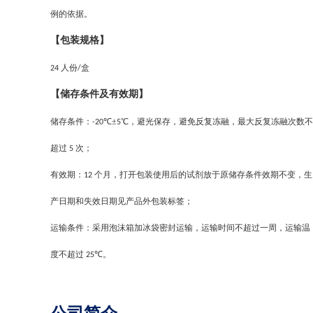
例的依据。
【包装规格】
人份
盒
24
/
【储存条件及有效期】
储存条件：
℃±
℃，避光保存，避免反复冻融，最大反复冻融次数不
-20
5
超过
次；
5
有效期：
个月，打开包装使用后的试剂放于原储存条件效期不变，生
12
产日期和失效日期见产品外包装标签；
运输条件：采用泡沫箱加冰袋密封运输，运输时间不超过一周，运输温
度不超过
℃。
25