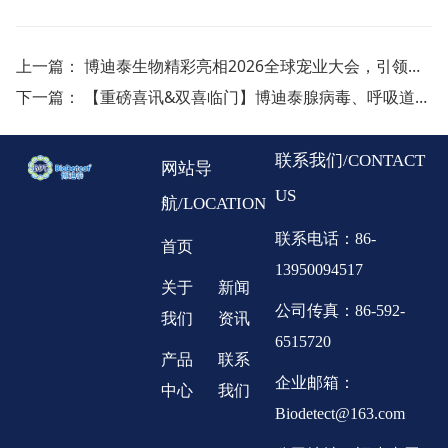
上一篇：
博迪泰生物精彩亮相2026全球宠业大会，引领宠物健康新未来
下一篇：
【重磅喜讯&双喜临门】博迪泰腺病毒、呼吸道合胞病毒抗原检测试剂盒（胶体金法）获批国家医疗器械三类证书！
联系我们/CONTACT
网站导
US
航/LOCATION
联系电话：86-
首页
13950094517
关于
新闻
公司传真：86-592-
我们
资讯
6515720
产品
联系
企业邮箱：
中心
我们
Biodetect@163.com