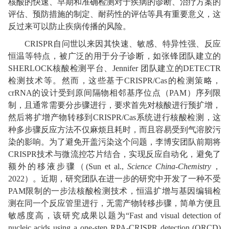
核酸的快速、早期和准确检测对于疾病的诊断、治疗方案的
评估、预防措施的制定、耐药性的评估等具有重要意义，这
反过来可以防止疾病传播的风险。
CRISPR自问世以来因其快速、敏感、特异性强、反应
恒温等特点，被广泛的用于分子诊断，如张锋团队建立的
SHERLOCK核酸检测平台、Jennifer 团队建立的DETECTR
检测技术等。然而，这些基于CRISPR/Cas的检测策略，
crRNA的设计受到原间隔物相邻基序位点（PAM）序列限
制，且通常需要分步骤进行，要求首先对核酸进行预扩增，
然后将扩增产物转移到CRISPR/Cas系统进行核酸检测，这
种多步骤反应方法不仅麻烦且耗时，而且容易受到气溶胶污
染的影响。为了避免开盖污染这个问题，李博安团队前期将
CRISPR技术与微流控芯片结合，实现反应自动化，避免了
额外的移液步骤（(Sun et al.,
Science China-Chemistry
，
2022）。近期，研究团队在进一步的研究中开发了一种不受
PAM限制的一步法核酸检测技术，恒温扩增与基因编辑检
测在同一个反应管里进行，无需产物转移步骤，简单方便且
敏感度高，该研究成果以题为“Fast and visual detection of
nucleic acids using a one-step RPA-CRISPR detection (ORCD)