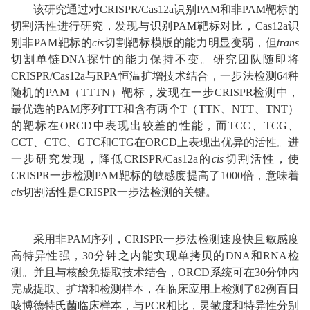
该研究通过对CRISPR/Cas12a识别PAM和非PAM靶标的
切割活性进行研究，发现与识别PAM靶标对比，Cas12a识
别非PAM靶标的
c
is
切割靶标模版的能力明显变弱，但
trans
切割单链DNA探针的能力保持不变。研究团队随即将
CRISPR/Cas12a与RPA恒温扩增技术结合，一步法检测64种
随机的PAM（TTTN）靶标，发现在一步CRISPR检测中，
最优选的PAM序列TTT和含有两个T（TTN、NTT、TNT）
的靶标在ORCD中表现出较差的性能，而TCC、TCG、
CCT、CTC、GTC和CTG在ORCD上表现出优异的活性。进
一步研究发现，降低CRISPR/Cas12a的
cis
切割活性，使
CRISPR一步检测PAM靶标的敏感度提高了1000倍，意味着
cis
切割活性是CRISPR一步法检测的关键。
采用非PAM序列，CRISPR一步法检测速度快且敏感度
高特异性强，30分钟之内能实现单拷贝的DNA和RNA检
测。并且与核酸免提取技术结合，ORCD系统可在30分钟内
完成提取、扩增和检测样本，在临床应用上检测了82例百日
咳博德特氏菌临床样本，与PCR相比，灵敏度和特异性分别