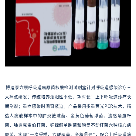
博迪泰六项呼吸道病原菌核酸检测试剂盒针对呼吸道感染诊疗三
大痛点研发：传统培养法阳性率低、耗时长；上下呼吸道诊疗长
期割裂；重症感染时间窗紧迫。产品采用多重荧光PCR技术，精
选人痰液样本中的肺炎链球菌、金黄色葡萄球菌、流感嗜血杆
菌、肺炎克雷伯杆菌、铜绿假单胞菌和鲍曼不动杆菌六种核心病
原菌，实现"一次采样、六联覆盖、全程贯通"，配合上呼吸道病