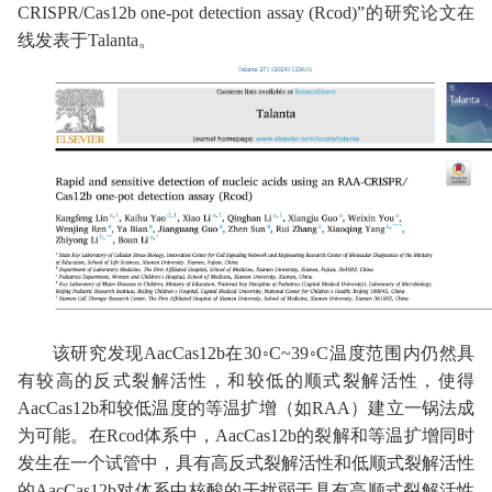
CRISPR/Cas12b one-pot detection assay (Rcod)”
的研究论文在
线发表于
Talanta
。
该
研究
发现
AacCas12b
在
30◦C
~
39◦C
温度范围内仍然具
有较高的反式裂解活性，和较低的顺式裂解活性，
使得
AacCas12b
和较低温度的等温扩增（如
RAA
）
建立一锅法成
为可能。
在
Rcod
体系中，
AacCas12b
的裂解和等温扩增同时
发生在一个试管中，具有高反式裂解活性和低顺式裂解活性
的
AacCas12b
对体系中核酸的干扰弱于具有高顺式裂解活性