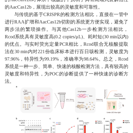
的
AacCas12b
，
展现出
较高的灵敏度和可靠性。
与
传统的基于
CRISPR
的检测方法相比，直接在一管中
进行
RAA
扩增和
AacCas12b
切割的系统更方便实现，避免了
两步法的繁琐操作。与其他
Cas12b
一步检测方法相比，
Rcod
系统具有灵敏度高
(0.2 copies/μL)
、耗时短
(30 min
以内
)
的优点。与实时荧光定量
PCR
相比，
Rcod
联合无核酸提取
法在
30 min
内对
221
份临床标本进行百日咳检测，灵敏度为
97.96%
，特异性为
99.19%
，准确率为
98.64%
。
总之，
Rcod
系统是一种一步、简单、快速的核酸检测方法，具有较高的
灵敏度和特异性，为
POC
的诊断提供了一种快速的诊断方
法。