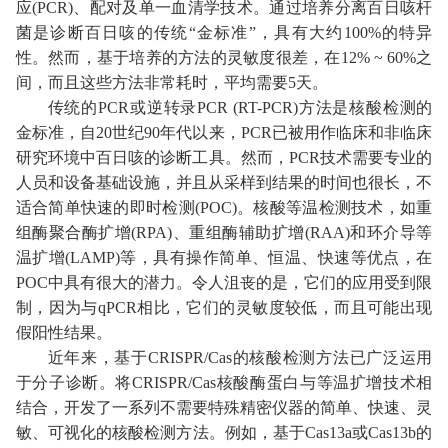
应
(PCR)
、配对及单一血清学技术。通过培养分离百日咳杆
菌是诊断百日咳的传统
“
金标准
”
，具有大约
100%
的特异
性
。
然而，基于培养的方法的灵敏度很差，在
12% ~ 60%
之
间，而且这些方法非常耗时，平均需要
5
天。
传统的
PCR
或逆转录
PCR (RT-PCR)
方法是核酸检测的
金标准，自
20
世纪
90
年代以来，
PCR
已被用作临床和非临床
研究环境中百日咳的诊断工具。然而，
PCR
技术需要
专业
的
人员和设备基础设施，并且
从
采样到结果的时间也很长，不
适合简单快速的即时检测
(POC)
。核酸等温检测技术，如重
组酶聚合酶扩增
(RPA)
、重组酶辅助扩增
(RAA)
和环介导等
温扩增
(LAMP)
等
，具有操作简单、恒温、快速等优点，在
POC
中具有很大的潜力。令人沮丧的是，它们的应用受到限
制，因为与
qPCR
相比，它们的灵敏度较低，而且可能出现
假阳性结果。
近年来，基于
CRISPR/Cas
的核酸检测方法已
广泛运用
于分子诊断
。
将
CRISPR/Cas
核酸酶蛋白与等温扩增技术相
结合，开发了一系列不需要特殊精密仪器的简单、快速、灵
敏、可视化的核酸检测方法。例如，基于
Cas13a
或
Cas13b
的