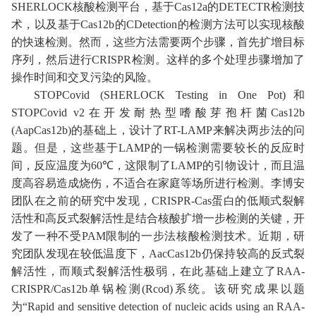
SHERLOCK
核酸检测平台，基于
C
as12a
的
DETECTR
检测技
术
，以及基于
C
as12b
的
CDetection
的
检测方法
可以实现核酸
的快速检测。然而，这些方法需要两个步骤，首先扩增目标
序列，然后进行
CRISPR
检测。这样的多个处理步骤增加了
操作时间和交叉污染的风险。
STOPCovid (SHERLOCK Testing in One Pot)
和
STOPCovid
v2
在开发耐热型嗜酸芽孢杆菌
Cas12b
(AapCas12b)
的基础上，设计了
RT-LAMP
来解决两步法的问
题。但是，这些基于
LAMP
的一锅检测需要较长的反应时
间，反应温度为
60℃
，这限制了
LAMP
的引物设计，而且温
度高容易造成烧伤，不适合在家庭等场所进行检测。
李博安
团队
在
之前的研究
中发现
，
CRISPR-Cas
蛋白的低顺式裂解
活性和高反式裂解活性是结合核酸扩增一步检测的关键
，开
发了一种不受
PAM
限制的一步法核酸检测技术
。近期，研
究团队发现在较低温度下，
AacCas12b
仍保持较高的反式裂
解活性，而顺式裂解活性极弱，在此基础上建立了
RAA-
CRISPR/Cas12b
单锅检测
(Rcod)
系统。该研究成果以题
为
“Rapid and sensitive detection of nucleic acids using an RAA-